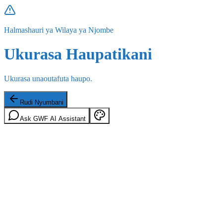
Halmashauri ya Wilaya ya Njombe
Ukurasa Haupatikani
Ukurasa unaoutafuta haupo.
Rudi Nyumbani
Ask GWF AI Assistant